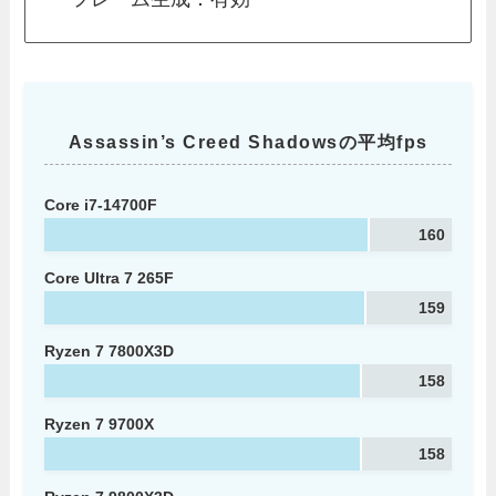
Assassin’s Creed Shadowsの平均fps
Core i7-14700F
160
Core Ultra 7 265F
159
Ryzen 7 7800X3D
158
Ryzen 7 9700X
158