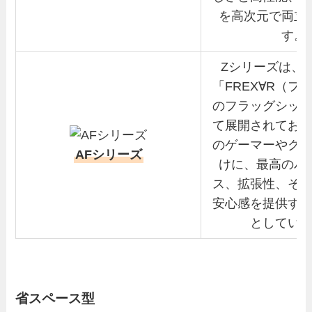
を高次元で両立
す。
Zシリーズは、
「FREX∀R（フ
のフラッグシッ
て展開されてお
のゲーマーやク
AFシリーズ
けに、最高のパ
ス、拡張性、そ
安心感を提供す
としてい
省スペース型